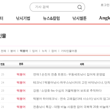
로그인
전체
ㅣ
붕어
ㅣ
떡붕어
ㅣ
잉어
ㅣ
누치
ㅣ
장어
ㅣ
기타민물어종
떡붕어
연재 I 손진의 전층 트렌드- 우동세트낚시 집어제 운영법
25
떡붕어
테크닉 I 떡붕어낚시-하우스낚시터의 고민 바닥낚시냐, 단
24
떡붕어
강원 / 소양호 6m 수심의 겨울떡붕어 보트로 추적하다
23
떡붕어
떡붕어 하이테크닉 - 연속 고패질(다테 사소이) 낚시의 업그레이
22
떡붕어
전층낚시 특강 - 대형 바늘 사용한 잡어 극복책 20호 바늘에 떡
21