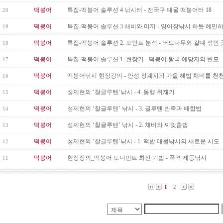
떡붕어
특집-떡붕어 솔루션 4 낚시터 - 전국구 대물 떡붕어터 18
20
떡붕어
특집-떡붕어 솔루션 3 채비와 미끼 - 양어장낚시 하듯 예민
19
떡붕어
특집-떡붕어 솔루션 2. 포인트 분석 - 버드나무와 갈대 섞인 
18
떡붕어
특집-떡붕어 솔루션 1. 현장기 - 떡붕어 왕국 예당지의 변모
17
떡붕어
떡붕어낚시 현장강의 - 안성 장계지의 가을 해법 채비를 천천히
16
떡붕어
성제현의 ‘찰글루텐’낚시 - 4. 동행 취재기
15
떡붕어
성제현의 ‘찰글루텐’ 낚시 - 3. 글루텐 반죽과 배합법
14
떡붕어
성제현의 ‘찰글루텐’ 낚시 - 2. 채비와 찌맞춤법
13
떡붕어
성제현의 ‘찰글루텐’낚시 - 1. 떡밥 대물낚시의 새로운 시도
12
떡붕어
현장장의_떡붕어 토너먼트 최신 기법 - 폭격 제등낚시
11
1
·
2