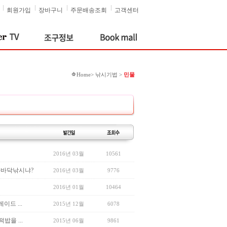
회원가입
장바구니
주문배송조회
고객센터
Home> 낚시기법 >
민물
2016년 03월
10561
차바닥낚시냐?
2016년 03월
9776
2016년 01월
10464
드 ...
2015년 12월
6078
밥을 ...
2015년 06월
9861