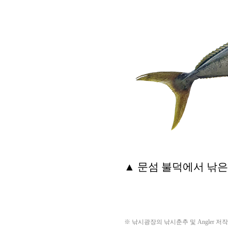
※ 낚시광장의 낚시춘추 및 Angler 저