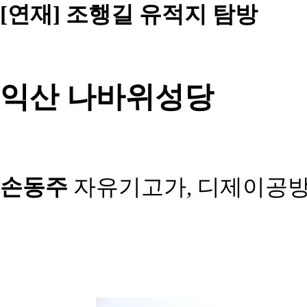
[연재] 조행길 유적
지 탐방
익산 나바위성당
손동주
자유기고가, 디제이공방 