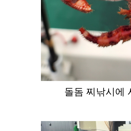
돌돔 찌낚시에 