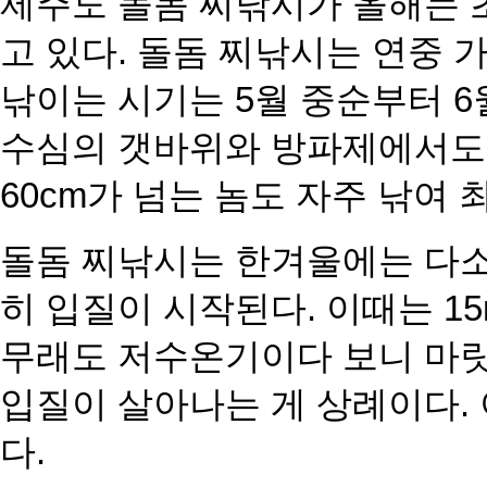
제주도 돌돔 찌낚시가 올해는 
고 있다. 돌돔
찌낚시는 연중 가
낚이는 시기는 5월 중순부터
6
수심의 갯바위와 방파제에서도
60cm가 넘는 놈도 자주 낚여 
돌돔 찌낚시는 한겨울에는 다
히 입질이 시
작된다. 이때는 1
무래도 저수온기이다 보
니 마
입질이 살아나는 게 상례이다. 
다.