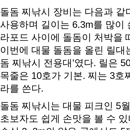
돌돔 찌낚시 장비는 다음과 같다
사용하며 길
이는 6.3m를 많이
라포드 사이에 돌돔이 처
박을 
이번에 대물 돌돔을 올린 릴대
돔 찌낚시 전용대’였다. 릴은 5
목줄은
10호가 기본. 찌는 3
라를 쓴다.
돌돔 찌낚시는 대물 피크인 5월
초보자
도 쉽게 손맛을 볼 수 있