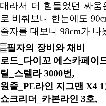
대라서 더 힘들었던 싸움은
로 비춰보니 한눈에도 90
줄자를 대보니 98cm가 나
▒필자의 장비와 채비
로드_다이꼬 에스카페이드 8
릴_스텔라 3000번,
원줄_PE라인 지그맨 X4 1
쇼크리더_카본라인 3호,