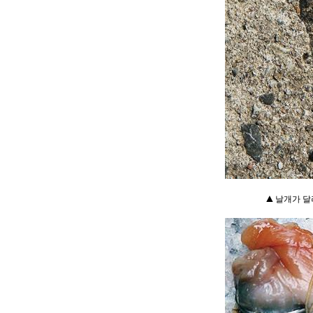
▲
날개가 달