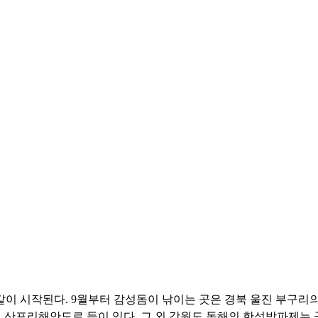
같이 시작된다. 9월부터 감성돔이 낚이는 곳은 경북 울진 부구리
제, 산포리해안도로 등이 있다. 그 외 강원도 동해의 한섬방파