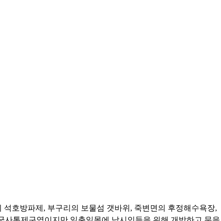
의 석호방파제, 부구리의 보물섬 갯바위, 죽변면의 후정해수욕장,
제는 군사통제구역이지만 일출일몰에 낚시인들을 위해 개방하고 문을