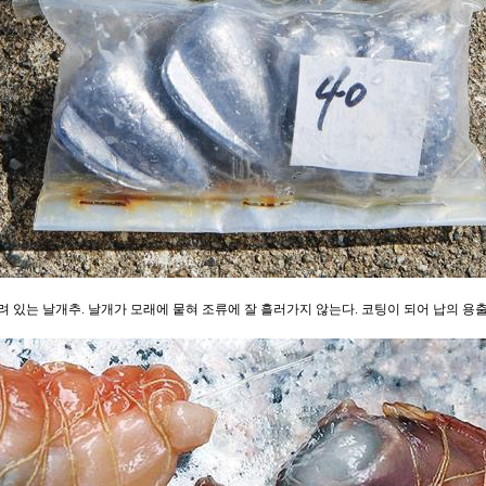
려 있는 날개추. 날개가 모래에 뭍혀 조류에 잘 흘러가지 않는다. 코팅이 되어 납의 용출