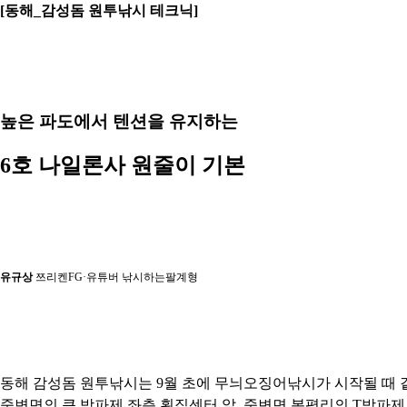
[동해_감성돔 원투낚시 테크닉]
높은 파도에서 텐션을 유지하는
6호 나일론사 원줄이 기본
유규상
쯔리켄FG·유튜버 낚시하는팔계형
동해 감성돔 원투낚시는 9월 초에 무늬오징어낚시가 시작될 때 
죽변면의 큰 방파제 좌측 횟집센터 앞, 죽변면 봉평리의 T방파